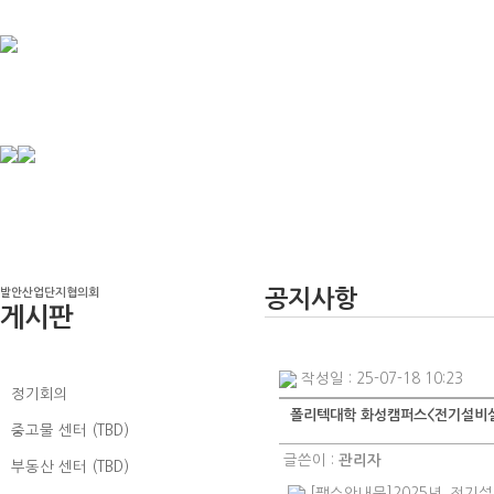
발안산업단지협의회
공지사항
게시판
공지사항
작성일 : 25-07-18 10:23
정기회의
폴리텍대학 화성캠퍼스<전기설비실
중고물 센터 (TBD)
글쓴이 :
관리자
부동산 센터 (TBD)
[팩스안내문]2025년_전기설